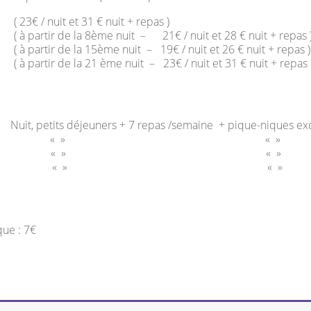
( 23€ / nuit et 31 € nuit + repas )
€ ( à partir de la 8ème nuit – 21€ / nuit et 28 € nuit + repas 
 ( à partir de la 15ème nuit – 19€ / nuit et 26 € nuit + repas )
 ( à partir de la 21 ème nuit – 23€ / nuit et 31 € nuit + repas 
s déjeuners + 7 repas /semaine + pique-niques excurs
s) : 395 € « » « »
ts ) : 608 € « » « »
uits) : 960 € « » « »
ue : 7€