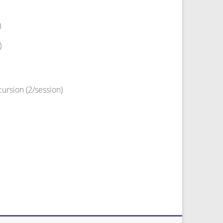
)
)
ion (2/session)