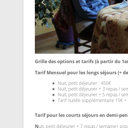
Grille des options et tarifs (à partir du 1
Tarif Mensuel pour les longs séjours (+ de
Nuit, petit déjeuner : 450€
Nuit, petit déjeuner + 3 repas / s
Nuit, petit déjeuner + 5 repas / se
Tarif nuitée supplémentaire 15€ + 
Tarif pour les courts séjours en demi-pe
N
uit, petit-déjeuner + 7 repas / semaine+ piq