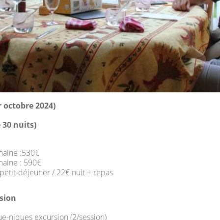
er octobre 2024)
 30 nuits)
emaine :530€
maine : 590€
petit-déjeuner / 22€ nuit + repas
nsion
ue-niques excursion (2/session)